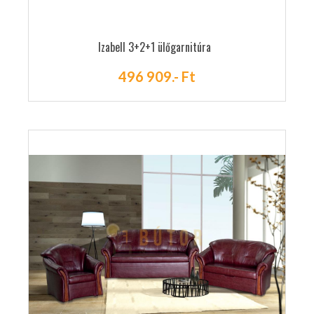
Izabell 3+2+1 ülőgarnitúra
496 909.- Ft