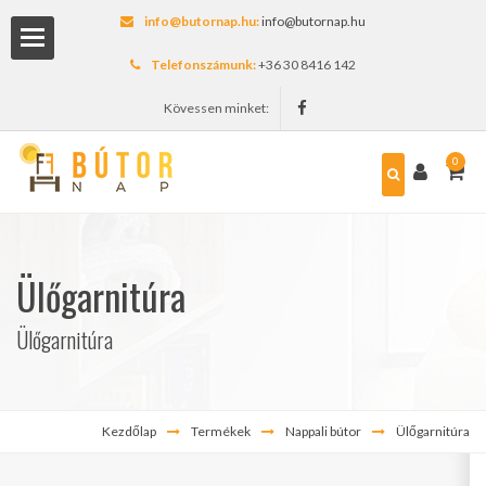
info@butornap.hu:
info@butornap.hu
Telefonszámunk:
+36 30 8416 142
Kövessen minket:
0
lítás
Ülőgarnitúra
Ülőgarnitúra
Kezdőlap
Termékek
Nappali bútor
Ülőgarnitúra