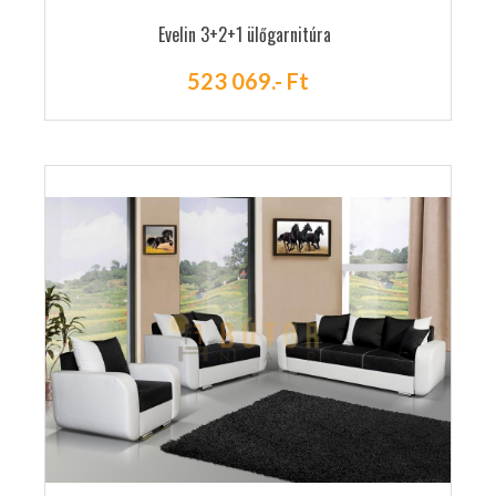
Evelin 3+2+1 ülőgarnitúra
523 069.- Ft