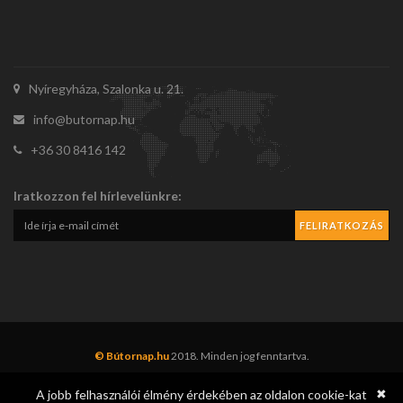
Nyíregyháza, Szalonka u. 21.
info@butornap.hu
+36 30 8416 142
Iratkozzon fel hírlevelünkre:
© Bútornap.hu
2018. Minden jog fenntartva.
✖
A jobb felhasználói élmény érdekében az oldalon cookie-kat