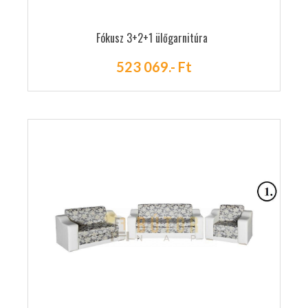
Fókusz 3+2+1 ülőgarnitúra
523 069.- Ft