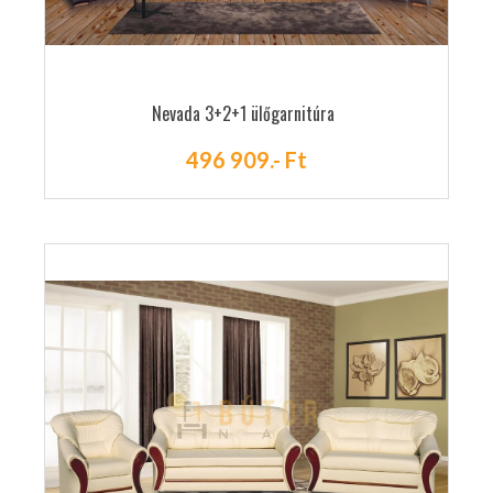
Nevada 3+2+1 ülőgarnitúra
496 909.- Ft