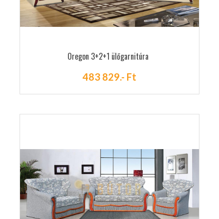
Oregon 3+2+1 ülőgarnitúra
483 829.- Ft