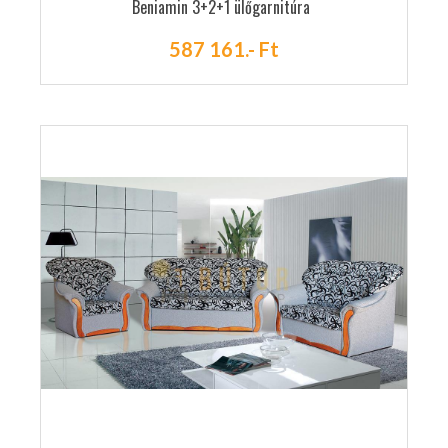
Beniamin 3+2+1 ülőgarnitúra
587 161.- Ft