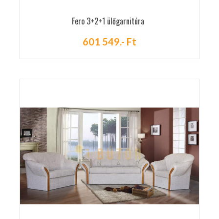
Fero 3+2+1 ülőgarnitúra
601 549.- Ft