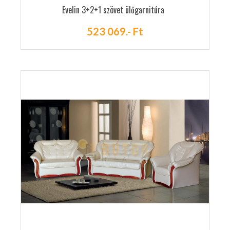
Evelin 3+2+1 szövet ülőgarnitúra
523 069.- Ft