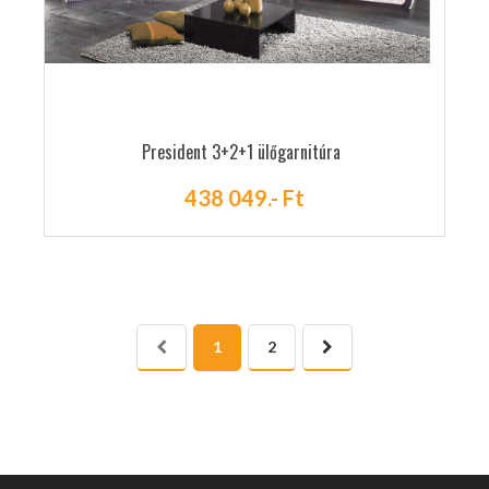
President 3+2+1 ülőgarnitúra
438 049.- Ft
1
2