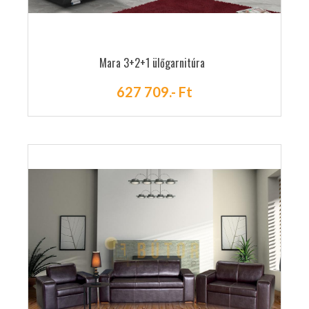
Mara 3+2+1 ülőgarnitúra
627 709.- Ft