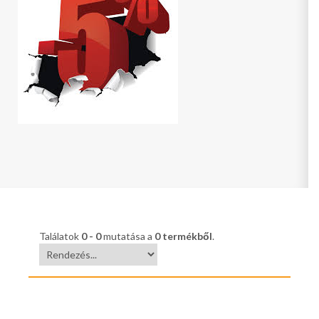
Találatok
0 - 0
mutatása a
0 termékből
.