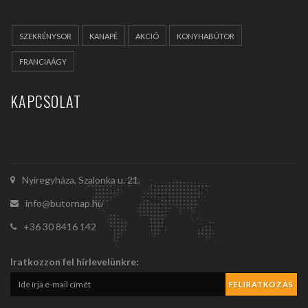
SZEKRÉNYSOR
KANAPÉ
AKCIÓ
KONYHABÚTOR
FRANCIAÁGY
KAPCSOLAT
Nyíregyháza, Szalonka u. 21.
info@butornap.hu
+36 30 8416 142
Iratkozzon fel hírlevelünkre: