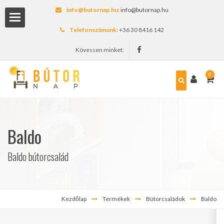
info@butornap.hu:
info@butornap.hu
Telefonszámunk:
+36 30 8416 142
Kövessen minket:
0
lítás
Baldo
Baldo bútorcsalád
Kezdőlap
Termékek
Bútorcsaládok
Baldo