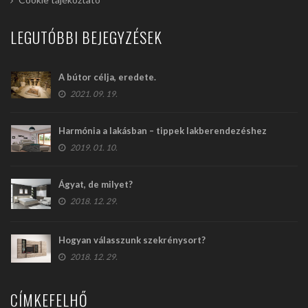
LEGUTÓBBI BEJEGYZÉSEK
A bútor célja, eredete.
2021. 09. 19.
Harmónia a lakásban – tippek lakberendezéshez
2019. 01. 10.
Ágyat, de milyet?
2018. 12. 29.
Hogyan válasszunk szekrénysort?
2018. 12. 29.
CÍMKEFELHŐ