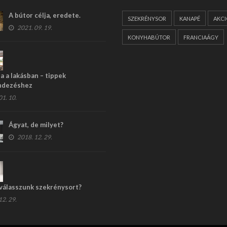
A bútor célja, eredete.
SZEKRÉNYSOR
KANAPÉ
AKC
2021. 09. 19.
KONYHABÚTOR
FRANCIAÁGY
 a lakásban – tippek
ndezéshez
1. 10.
Ágyat, de milyet?
2018. 12. 29.
válasszunk szekrénysort?
2. 29.