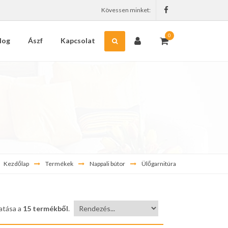
Kövessen minket:
0
log
Ászf
Kapcsolat
Kezdőlap
Termékek
Nappali bútor
Ülőgarnitúra
tása a
15 termékből
.