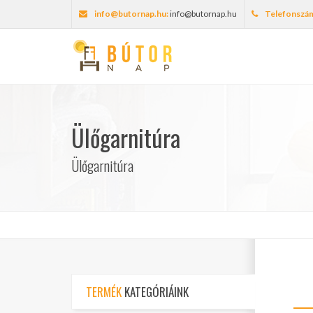
info@butornap.hu:
info@butornap.hu
Telefonszá
Ülőgarnitúra
Ülőgarnitúra
TERMÉK
KATEGÓRIÁINK