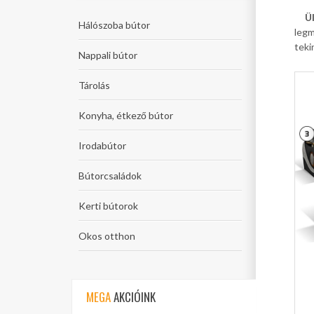
Ü
Hálószoba bútor
legm
teki
Nappali bútor
Tárolás
Konyha, étkező bútor
Irodabútor
Bútorcsaládok
Kerti bútorok
Okos otthon
MEGA
AKCIÓINK