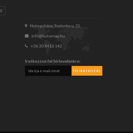
IÓ
Nyíregyháza, Szalonka u. 21.
info@butornap.hu
+36 30 8416 142
Iratkozzon fel hírlevelünkre: