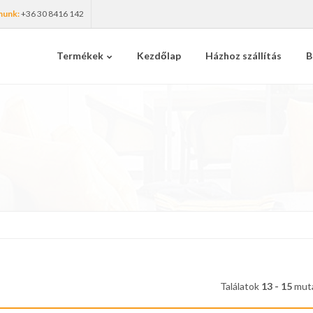
munk:
+36 30 8416 142
Termékek
Kezdőlap
Házhoz szállítás
B
Találatok
13 - 15
muta