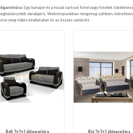
lőgarnitúra
: Egy kanapé és a hozzá tartozó fotel vagy fotelek tökéletesen
eghatározóbb darabjai is. Webshopunkban rengeteg színben, méretben, f
ntse meg teljes kínálatukat és az összes variációt.
Rafi 3+2+1 ülőgarnitúra
Rió 3+2+1 ülőgarnitúra