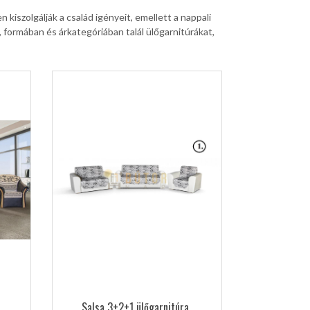
 kiszolgálják a család igényeit, emellett a nappali
ormában és árkategóriában talál ülőgarnitúrákat,
Salsa 3+2+1 ülőgarnitúra