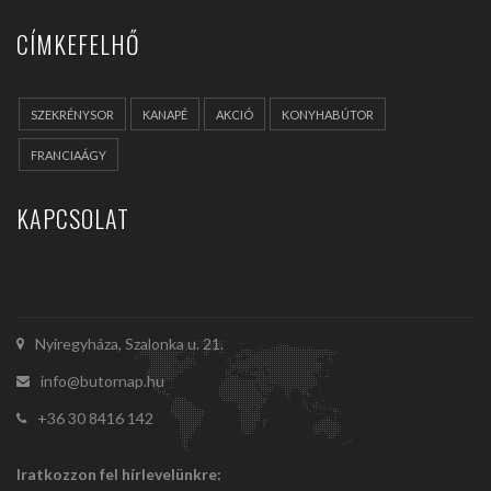
CÍMKEFELHŐ
SZEKRÉNYSOR
KANAPÉ
AKCIÓ
KONYHABÚTOR
FRANCIAÁGY
KAPCSOLAT
Nyíregyháza, Szalonka u. 21.
info@butornap.hu
+36 30 8416 142
Iratkozzon fel hírlevelünkre: