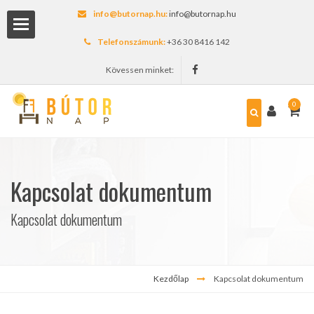
info@butornap.hu:
info@butornap.hu
Telefonszámunk:
+36 30 8416 142
Kövessen minket:
0
lítás
Kapcsolat dokumentum
Kapcsolat dokumentum
Kezdőlap
Kapcsolat dokumentum