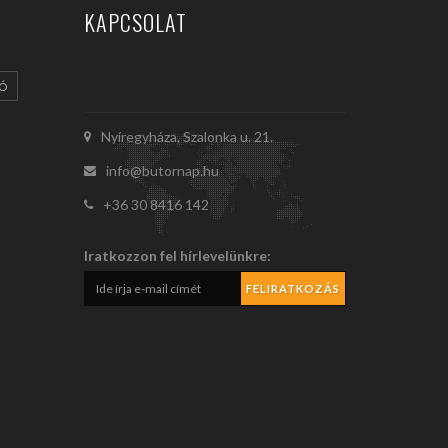
KAPCSOLAT
IÓ
Nyíregyháza, Szalonka u. 21.
info@butornap.hu
+36 30 8416 142
Iratkozzon fel hírlevelünkre: