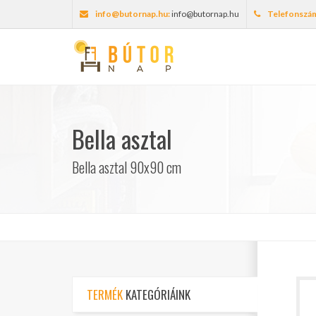
info@butornap.hu:
info@butornap.hu
Telefonszá
Bella asztal
Bella asztal 90x90 cm
TERMÉK
KATEGÓRIÁINK