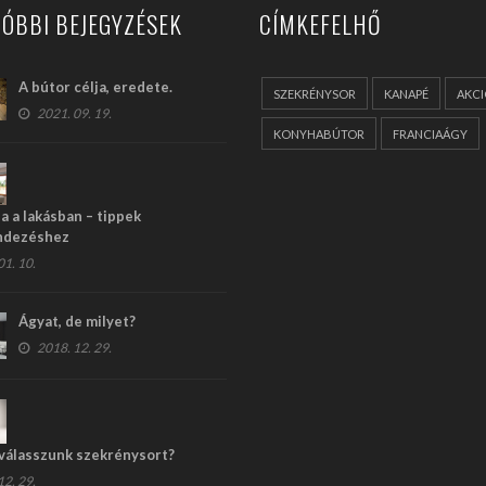
ÓBBI BEJEGYZÉSEK
CÍMKEFELHŐ
A bútor célja, eredete.
SZEKRÉNYSOR
KANAPÉ
AKC
2021. 09. 19.
KONYHABÚTOR
FRANCIAÁGY
 a lakásban – tippek
ndezéshez
1. 10.
Ágyat, de milyet?
2018. 12. 29.
válasszunk szekrénysort?
2. 29.