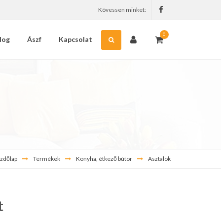
Kövessen minket:
0
log
Ászf
Kapcsolat
zdőlap
Termékek
Konyha, étkező bútor
Asztalok
t