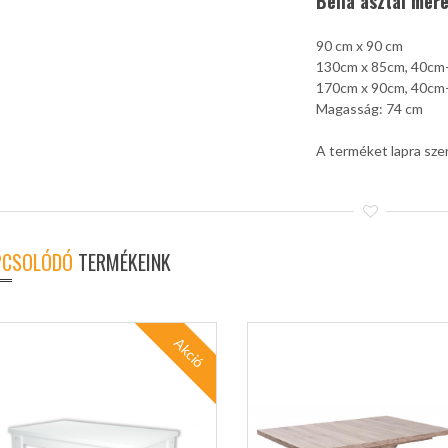
Bella asztal mére
90 cm x 90 cm
130cm x 85cm, 40cm-
170cm x 90cm, 40cm-
Magasság: 74 cm
A terméket lapra szer
PCSOLÓDÓ
TERMÉKEINK
Akció