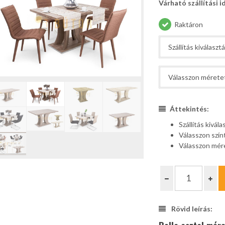
Várható szállítási i
Raktáron
Áttekintés:
Szállítás kivála
Válasszon szín
Válasszon mér
Rövid leírás: