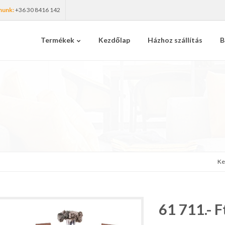
munk:
+36 30 8416 142
Termékek
Kezdőlap
Házhoz szállítás
B
Ke
61 711.- F